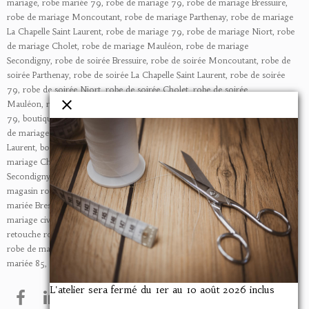
mariage, robe mariée 79, robe de mariage 79, robe de mariage Bressuire,
robe de mariage Moncoutant,
robe de mariage Parthenay,
robe de mariage
La Chapelle Saint Laurent,
robe de mariage 79,
robe de mariage Niort,
robe
de mariage Cholet,
robe de mariage Mauléon,
robe de mariage
Secondigny,
robe de soirée Bressuire, robe de
soirée
Moncoutant,
robe de
soirée
Parthenay,
robe de
soirée
La Chapelle Saint Laurent,
robe de
soirée
79,
robe de
soirée
Niort,
robe de
soirée
Cholet,
robe de
soirée
Mauléon,
robe de
soirée
Secondigny, boutique mariage, boutique mariage
79,
boutique mariage Bressuire,
boutique
de mariage Moncoutant,
boutique
de mariage Parthenay,
boutique
de mariage La Chapelle Saint
Laurent,
boutique
de mariage 79,
boutique
de mariage Niort,
boutique
de
mariage Cholet,
boutique
de mariage Mauléon,
boutique
de mariage
Secondigny, magasin robe de mariée, magasin de robe de mariée 79,
magasin robe de mariée 79, magasin robe de mariée Niort, magasin robe de
mariée Bressuire, tenue mariage civil, tenue mariage civil Bressuire, tenue
mariage civil, retouche de robe de mariée, retouche robe de mariée Vinted,
retouche robe de mariée Bressuire, retouche robe de mariée 79, retouche
robe de mariée Niort, retouche robe de mariée Cholet, retouche robe de
mariée 85, retouche robe de mariée ancienne.
L'atelier sera fermé du 1er au 10 août 2026 inclus