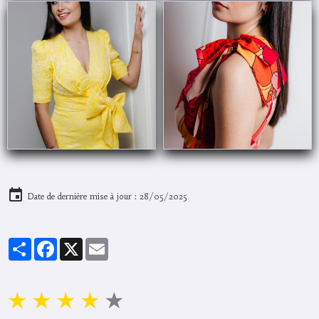
Date de dernière mise à jour : 28/05/2025
Partager
Facebook
X
Email
★
★
★
★
★